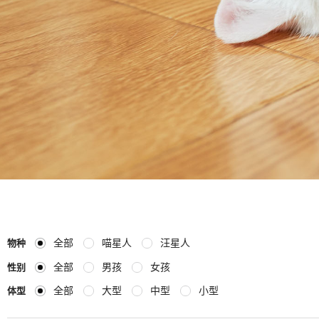
全部
喵星人
汪星人
物种
全部
男孩
女孩
性别
全部
大型
中型
小型
体型